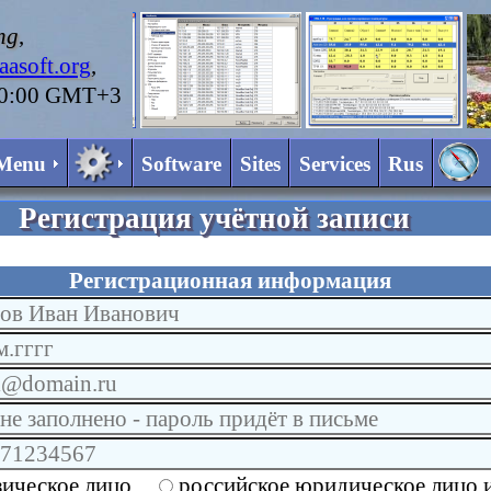
ng
,
asoft.org
,
20:00 GMT+3
Menu
Software
Sites
Services
Rus
Регистрация учётной записи
Регистрационная информация
ическое лицо
российское юридическое лицо 