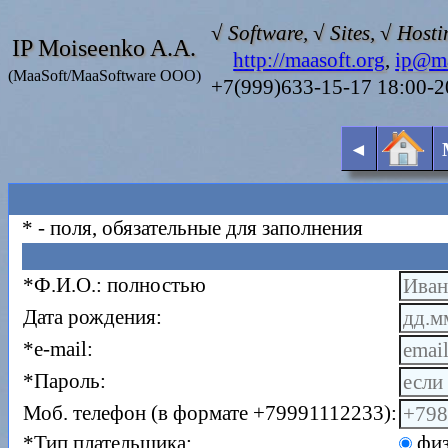
√ Software, √ Sites, √ Hosti
IP Moiseenko A.A.
http://maasoft.org
,
ip@ma
(MaaSoft/MaaSoftware OOO)
+7(999)633-15-17 18:00-
◄
*
- поля, обязательные для заполнения
*
Ф.И.О.: полностью
Дата рождения:
*
e-mail:
*
Пароль:
Моб. телефон (в формате +79991112233):
*
Тип плательщика:
физ