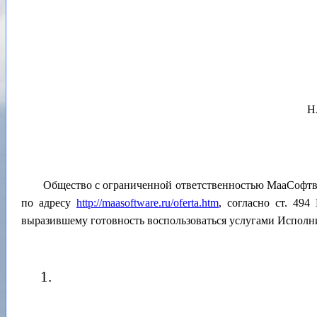
Н
Общество с ограниченной ответственностью МааСофтвар
по адресу
http://maasoftware.ru/oferta.htm
, согласно ст. 49
выразившему готовность воспользоваться услугами Исполн