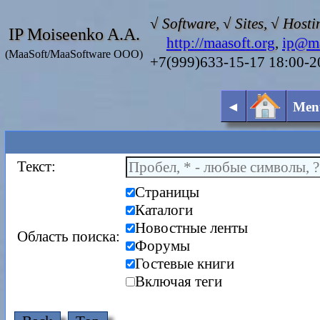
√ Software, √ Sites, √ Hosti
IP Moiseenko A.A.
http://maasoft.org
,
ip@ma
(MaaSoft/MaaSoftware OOO)
+7(999)633-15-17 18:00-
◄
Men
Текст:
Страницы
Каталоги
Новостные ленты
Область поиска:
Форумы
Гостевые книги
Включая теги