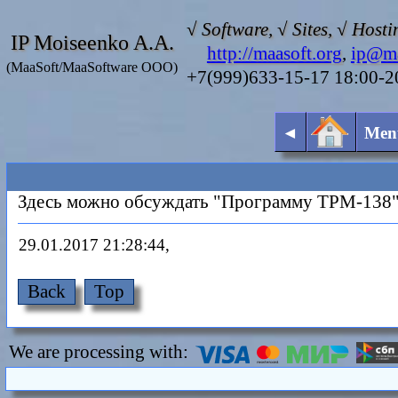
√ Software, √ Sites, √ Hosti
IP Moiseenko A.A.
http://maasoft.org
,
ip@ma
(MaaSoft/MaaSoftware OOO)
+7(999)633-15-17 18:00-
◄
Men
Здесь можно обсуждать "Программу ТРМ-138
29.01.2017 21:28:44,
Back
Top
We are processing with: