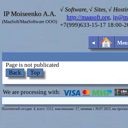
√ Software, √ Sites, √ Hosti
IP Moiseenko A.A.
http://maasoft.org
,
ip@ma
(MaaSoft/MaaSoftware OOO)
+7(999)633-15-17 18:00-
◄
Men
Page is not publicated
Back
Top
We are processing with:
Посетителей сегодня: 4, всего: 1212, максимально: 17, начиная с 20.07.2023, вы просмат