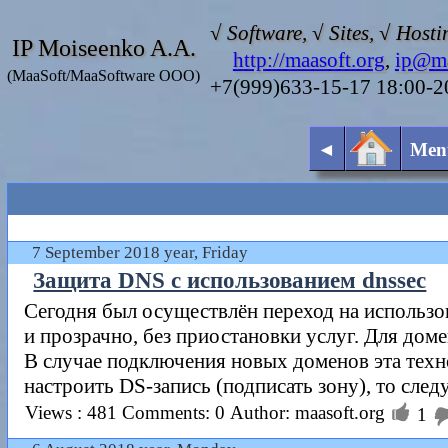
√ Software, √ Sites, √ Hosti
IP Moiseenko A.A.
http://maasoft.org
,
ip@ma
(MaaSoft/MaaSoftware OOO)
+7(999)633-15-17 18:00-
◄
Men
7 September 2018 year, Friday
Защита DNS с использованием dnssec
Сегодня был осуществлён переход на использов
и прозрачно, без приостановки услуг. Для доме
В случае подключения новых доменов эта технол
настроить DS-запись (подписать зону), то след

Views : 481
Comments: 0
Author: maasoft.org
1