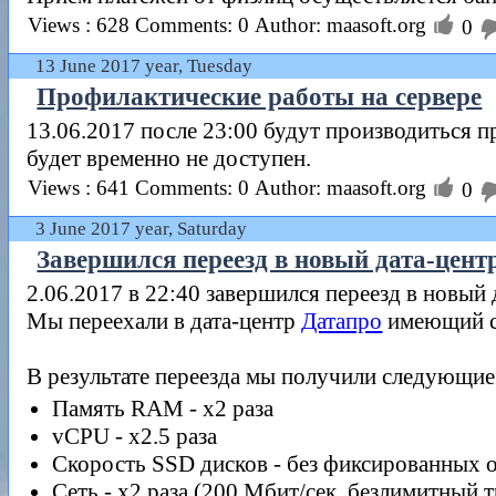

Views : 628
Comments: 0
Author: maasoft.org
0
13 June 2017 year, Tuesday
Профилактические работы на сервере
13.06.2017 после 23:00 будут производиться п
будет временно не доступен.

Views : 641
Comments: 0
Author: maasoft.org
0
3 June 2017 year, Saturday
Завершился переезд в новый дата-цент
2.06.2017 в 22:40 завершился переезд в новый 
Мы переехали в дата-центр
Датапро
имеющий се
В результате переезда мы получили следующи
Память RAM - x2 раза
vCPU - x2.5 раза
Скорость SSD дисков - без фиксированных ог
Сеть - x2 раза (200 Мбит/сек, безлимитный 